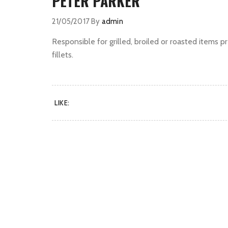
PETER PARKER
21/05/2017
By
admin
Responsible for grilled, broiled or roasted items pr
fillets.
LIKE: